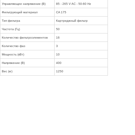
Управляющее напряжение (В)
85 - 265 V AC - 50-60 Hz
Фильтрующий материал
CA 175
Тип фильтра
Картриджный фильтр
Частота (Гц)
50
Количество фильтроэлементов
16
Количество фаз
3
Мощность (кВт)
10
Напряжение (В)
400
Вес (кг)
1250