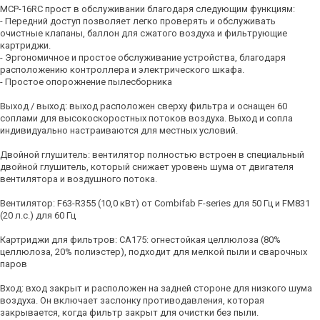
MCP-16RC прост в обслуживании благодаря следующим функциям:
- Передний доступ позволяет легко проверять и обслуживать
очистные клапаны, баллон для сжатого воздуха и фильтрующие
картриджи.
- Эргономичное и простое обслуживание устройства, благодаря
расположению контроллера и электрического шкафа.
- Простое опорожнение пылесборника
Выход / выход: выход расположен сверху фильтра и оснащен 60
соплами для высокоскоростных потоков воздуха. Выход и сопла
индивидуально настраиваются для местных условий.
Двойной глушитель: вентилятор полностью встроен в специальный
двойной глушитель, который снижает уровень шума от двигателя
вентилятора и воздушного потока.
Вентилятор: F63-R355 (10,0 кВт) от Combifab F-series для 50 Гц и FM831
(20 л.с.) для 60 Гц
Картриджи для фильтров: CA175: огнестойкая целлюлоза (80%
целлюлоза, 20% полиэстер), подходит для мелкой пыли и сварочных
паров
Вход: вход закрыт и расположен на задней стороне для низкого шума
воздуха. Он включает заслонку противодавления, которая
закрывается, когда фильтр закрыт для очистки без пыли.