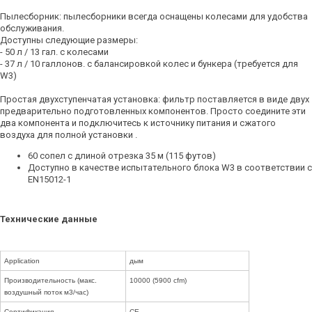
Пылесборник: пылесборники всегда оснащены колесами для удобства
обслуживания.
Доступны следующие размеры:
- 50 л / 13 гал. с колесами
- 37 л / 10 галлонов. с балансировкой колес и бункера (требуется для
W3)
Простая двухступенчатая установка: фильтр поставляется в виде двух
предварительно подготовленных компонентов. Просто соедините эти
два компонента и подключитесь к источнику питания и сжатого
воздуха для полной установки .
60 сопел с длиной отрезка 35 м (115 футов)
Доступно в качестве испытательного блока W3 в соответствии с
EN15012-1
Технические данные
Application
дым
Производительность (макс.
10000 (5900 cfm)
воздушный поток м3/час)
Сертификация
CE