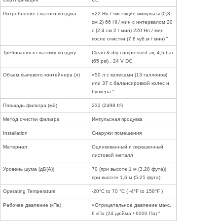
Потребление сжатого воздуха
«22 Нл / чистящие импульсы (0,8
см 2) 66 Нl / мин с интервалом 20
с (2,4 см 2 / мин) 220 Нл / мин
после очистки (7,8 куб.м / мин) "
Требования к сжатому воздуху
Clean & dry compressed air, 4,5 bar
(65 psi) , 24 V DC
Объем пылевого контейнера (л)
«50 л с колесами (13 галлонов)
или 37 с балансировкой колес и
бункера "
Площадь фильтра (м2)
232 (2498 ft²)
Метод очистки фильтра
Импульсная продувка
Installation
Снаружи помещения
Материал
Оцинкованный и окрашенный
листовой металл
Уровень шума (дБ(А))
70 (при высоте 1 м (3,28 фута))
при высоте 1,6 м (5,25 фута)
Operating Temperature
-20°C to 70 °C ( -4°F to 158°F )
Рабочее давление (кПа)
«Отрицательное давление макс.
6 кПа (24 дюйма / 6000 Па) "