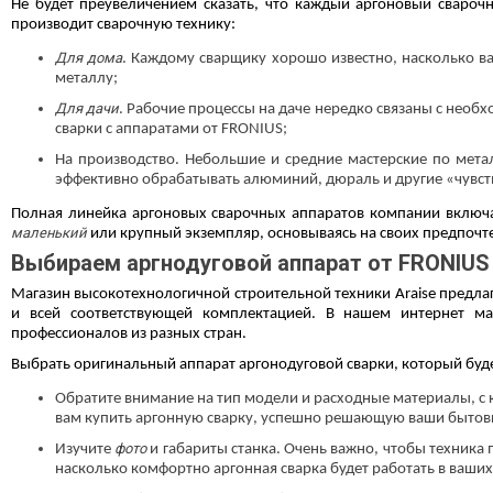
Не будет преувеличением сказать, что каждый
аргоновый свароч
производит сварочную технику:
Для дома
. Каждому сварщику хорошо известно, насколько в
металлу;
Для дачи
. Рабочие процессы на даче нередко связаны с необ
сварки с аппаратами от FRONIUS;
На производство. Небольшие и средние мастерские по мет
эффективно обрабатывать алюминий, дюраль и другие «чувс
Полная линейка аргоновых сварочных аппаратов компании включа
маленький
или крупный экземпляр, основываясь на своих предпочт
Выбираем аргнодуговой аппарат от FRONIUS
Магазин высокотехнологичной строительной техники Araise предла
и всей соответствующей комплектацией. В нашем интернет м
профессионалов из разных стран.
Выбрать оригинальный
аппарат аргонодуговой сварки
, который бу
Обратите внимание на тип модели и расходные материалы, с 
вам
купить аргонную сварку
, успешно решающую ваши бытовы
фото
Изучите
и габариты станка. Очень важно, чтобы техника п
насколько комфортно
аргонная сварка
будет работать в ваших