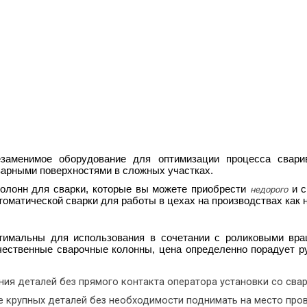
аменимое оборудование для оптимизации процесса сварив
арными поверхностями в сложных участках.
олонн для сварки, которые вы можете приобрести
и с
недорого
томатической сварки
для работы в цехах на производствах как 
тимальны для использования в сочетании с роликовыми вр
ачественные
сварочные колонны, цена
определенно порадует ру
ия деталей без прямого контакта оператора установки со сва
 крупных деталей без необходимости поднимать на место пров