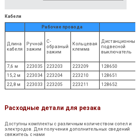
Кабели
Рабочие провода
С-
Дистанционный
Длина
Ручной
Кольцевая
образный
подвесной
кабеля
зажим
клемма
зажим
выключатель
7,6 м
223035
223203
223209
128650
15,2 м
223034
223204
223210
128651
22,8 м
223033
223205
223211
128652
Расходные детали для резака
Доступны комплекты с различным количеством сопел и
электродов. Для получения дополнительных сведений
свяжитесь с нами