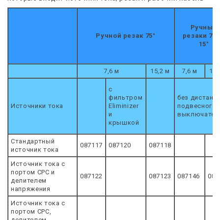
Ручные
Ручной резак 75°
резаки 75°
15°
7,6 м
15,2 м
7,6 м
15,
с
фильтром
без дистанц-
Источники тока
Eliminizer
подвесного
и
выключател
крышкой
Стандартный
087117
087120
087118
источник тока
Источник тока с
портом CPC и
087122
087123
087146
087
делителем
напряжения
Источник тока с
портом CPC,
делителем