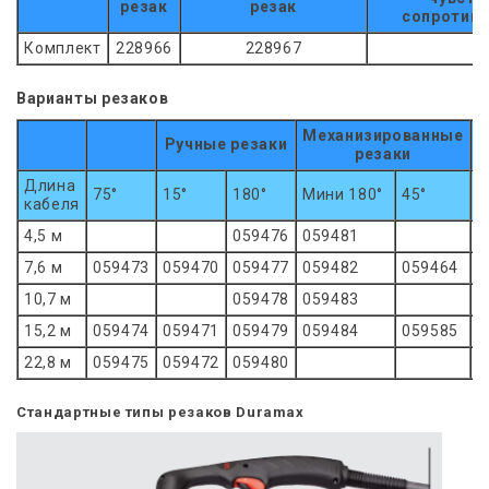
резак
резак
сопротив
Комплект
228966
228967
2
Варианты резаков
Механизированные
Р
Ручные резаки
резаки
Длина
75°
15°
180°
Мини 180°
45°
9
кабеля
4,5 м
059476
059481
7,6 м
059473
059470
059477
059482
059464
0
10,7 м
059478
059483
15,2 м
059474
059471
059479
059484
059585
0
22,8 м
059475
059472
059480
Стандартные типы резаков Duramax