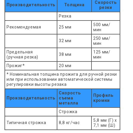
Скорость
Производительность
Толщина
резки
Резка
500 мм/
Рекомендуемая
25 мм
мин
250 мм/
32 мм
мин
Предельная
125 мм/
38 мм
(ручная резка)
мин
Прожиг*
20 мм
* Номинальная толщина прожига для ручной резки
или при использовании автоматической системы
регулировки высоты резака
Скорость
Профиль
Производительность
съема
кромки
металла
Строжка
5,8 мм (Г) x
Типичная строжка
8,8 кг/час
7,1 мм (Ш)