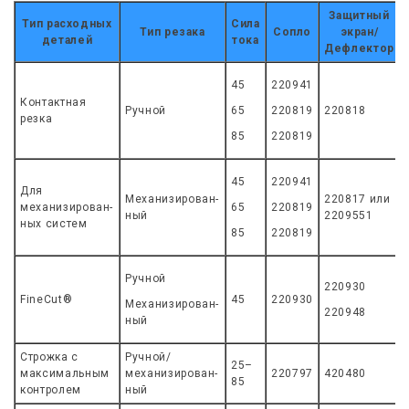
Защитный
Тип расходных
Сила
Тип резака
Сопло
экран/
деталей
тока
Дефлектор
45
220941
Контактная
Ручной
65
220819
220818
резка
85
220819
45
220941
Для
Механизирован-
220817 или
механизирован-
65
220819
ный
2209551
ных систем
85
220819
Ручной
220930
FineCut®
45
220930
Механизирован-
220948
ный
Строжка с
Ручной/
25–
максимальным
механизирован-
220797
420480
85
контролем
ный