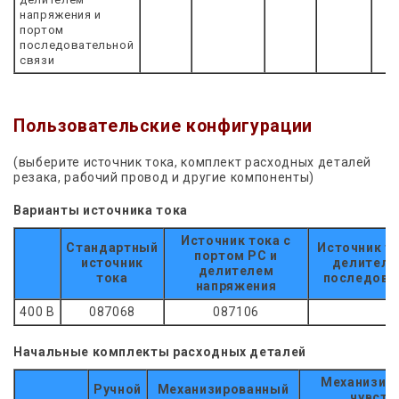
напряжения и
портом
последовательной
связи
Пользовательские конфигурации
(выберите источник тока, комплект расходных деталей
резака, рабочий провод и другие компоненты)
Варианты источника тока
Источник тока с
Стандартный
Источник то
портом PC и
источник
делителе
делителем
тока
последова
напряжения
400 В
087068
087106
Начальные комплекты расходных деталей
Механизиро
Ручной
Механизированный
чувств