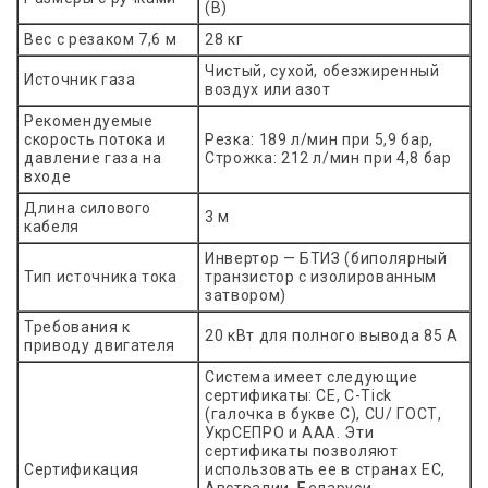
(В)
Вес с резаком 7,6 м
28 кг
Чистый, сухой, обезжиренный
Источник газа
воздух или азот
Рекомендуемые
скорость потока и
Резка: 189 л/мин при 5,9 бар,
давление газа на
Строжка: 212 л/мин при 4,8 бар
входе
Длина силового
3 м
кабеля
Инвертор — БТИЗ (биполярный
Тип источника тока
транзистор с изолированным
затвором)
Требования к
20 кВт для полного вывода 85 А
приводу двигателя
Система имеет следующие
сертификаты: CE, C-Tick
(галочка в букве C), CU/ ГОСТ,
УкрСЕПРО и AAA. Эти
сертификаты позволяют
Сертификация
использовать ее в странах ЕС,