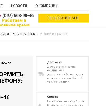
ИЕ
НОВОСТИ
О КОМПАНИИ
8
(097) 603-90-46
ПЕРЕЗВОНИТЕ МНЕ
Работаем в
военное время
ЗКИ (ШЛАНГИ И КАБЕЛИ)
СЕРВИСНАЯ БАШНЯ
Доставка
Я БАШНЯ
Доставка по Украине
БЕСПЛАТНАЯ
ФОРМИТЬ
до подъезда Вашего дома,
сроки доставки от 2-х до 5-
ЛЕФОНУ:
ти рабочих дней
0-46
Оплата
Наличными, на карту Приват
Банка, оплата по счету для