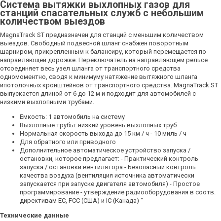
Система вытяжки выхлопных газов для
станций спасательных служб с небольшим
количеством выездов
MagnaTrack ST предназначен для станций с меньшим количеством
выездов. Свободный подвесной шланг снабжен поворотным
шарниром, прикрепленным к балансиру, который перемещается по
направляющей дорожке. Переключатель на направляющем рельсе
отсоединяет весь узел шланга от транспортного средства
одномоментно, сводя к минимуму натяжение вытяжного шланга
ипотолочных кронштейнов от транспортного средства. MagnaTrack ST
выпускается длиной от 6 до 12 м и подходит для автомобилей с
низкими выхлопными трубами.
Емкость: 1 автомобиль на систему
Выхлопные трубы: низкий уровень выхлопных труб
Нормальная скорость выхода до 15 км / ч - 10 миль / ч
Для обратного или приводного
Дополнительное автоматическое устройство запуска /
остановки, которое предлагает: - Практический контроль
запуска / остановки вентилятора - Безопасный контроль
качества воздуха (вентиляция источника автоматически
запускается при запуске двигателя автомобиля) - Простое
программирование - утверждение радиооборудования в соотв.
директивам ЕС, FCC (США) и IC (Канада) "
Технические данные