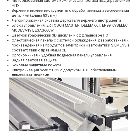
Моторизованная система компенсации прогиба под управлением
ЧПУ
Верхний и нижний инструменты с обработанными и заклеенными
деталями (длина 835 мм)
Легко-прижимная система держателя верхнего инструмента
Блоки управления: ER TOUCH MASTER, DELEM 66Т, ER99, CYBELEC
MODEVA19T, ESAS660W
Цветной графический 3D дисплей и оффлайновое ПО
Электрическая панель с системой охлаждения, разработанная и
произведенная из продуктов электрики и автоматики SIEMENS в
соответствии с правилами СЕ
Эргономичная и удобная подвесная панель управления
Задняя световая защита
Боковые защитные кожухи
Синхронизация осей Y1+Y2 с допуском 0,01, обеспеченным
линейными шкалами