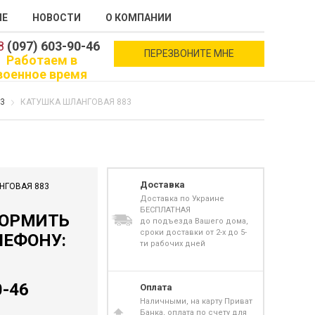
ИЕ
НОВОСТИ
О КОМПАНИИ
8
(097) 603-90-46
ПЕРЕЗВОНИТЕ МНЕ
Работаем в
военное время
3
КАТУШКА ШЛАНГОВАЯ 883
Доставка
НГОВАЯ 883
Доставка по Украине
БЕСПЛАТНАЯ
ФОРМИТЬ
до подъезда Вашего дома,
сроки доставки от 2-х до 5-
ЛЕФОНУ:
ти рабочих дней
0-46
Оплата
Наличными, на карту Приват
Банка, оплата по счету для