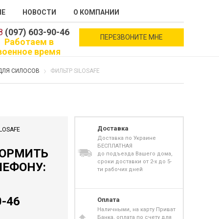
ИЕ
НОВОСТИ
О КОМПАНИИ
8
(097) 603-90-46
ПЕРЕЗВОНИТЕ МНЕ
Работаем в
военное время
ДЛЯ СИЛОСОВ
ФИЛЬТР SILOSAFE
Доставка
LOSAFE
Доставка по Украине
БЕСПЛАТНАЯ
ФОРМИТЬ
до подъезда Вашего дома,
сроки доставки от 2-х до 5-
ЛЕФОНУ:
ти рабочих дней
0-46
Оплата
Наличными, на карту Приват
Банка, оплата по счету для