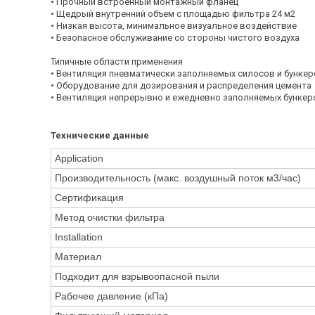
• Прочный встроенный монтажный фланец
• Щедрый внутренний объем с площадью фильтра 24 м2
• Низкая высота, минимальное визуальное воздействие
• Безопасное обслуживание со стороны чистого воздуха
Типичные области применения
• Вентиляция пневматически заполняемых силосов и бунке
• Оборудование для дозирования и распределения цемента
• Вентиляция непрерывно и ежедневно заполняемых бункер
Технические данные
Application
Производительность (макс. воздушный поток м3/час)
Сертификация
Метод очистки фильтра
Installation
Материал
Подходит для взрывоопасной пыли
Рабочее давление (кПа)