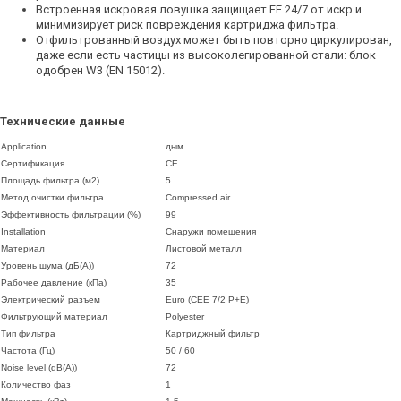
Встроенная искровая ловушка защищает FE 24/7 от искр и
минимизирует риск повреждения картриджа фильтра.
Отфильтрованный воздух может быть повторно циркулирован,
даже если есть частицы из высоколегированной стали: блок
одобрен W3 (EN 15012).
Технические данные
Application
дым
Сертификация
CE
Площадь фильтра (м2)
5
Метод очистки фильтра
Compressed air
Эффективность фильтрации (%)
99
Installation
Снаружи помещения
Материал
Листовой металл
Уровень шума (дБ(А))
72
Рабочее давление (кПа)
35
Электрический разъем
Euro (CEE 7/2 P+E)
Фильтрующий материал
Polyester
Тип фильтра
Картриджный фильтр
Частота (Гц)
50 / 60
Noise level (dB(A))
72
Количество фаз
1